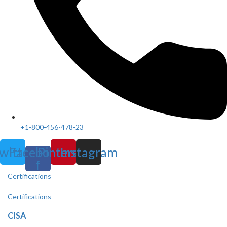
+1-800-456-478-23
witter
Facebook-
Pinterest
Instagram
f
Certifications
Certifications
CISA