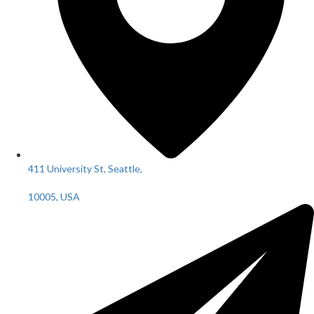
411 University St, Seattle,
10005, USA