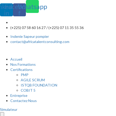
nkedin-
Facebook-
Whatsapp
in
f
(+225) 07 58 60 16 27 / (+225) 07 11 35 55 36
Indenie Sapeur pompier
contact@africatalentconsulting.com
Accueil
Nos Formations
Certifications
PMP
AGILE SCRUM
ISTQB FOUNDATION
COBIT 5
Entreprise
Contactez Nous
Simulateur